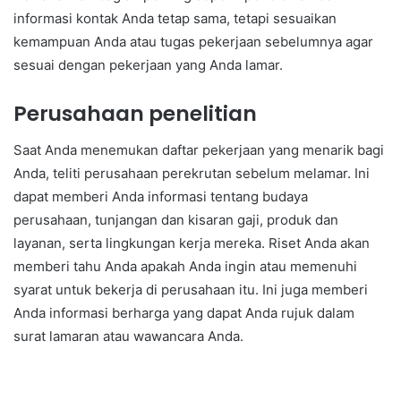
informasi kontak Anda tetap sama, tetapi sesuaikan
kemampuan Anda atau tugas pekerjaan sebelumnya agar
sesuai dengan pekerjaan yang Anda lamar.
Perusahaan penelitian
Saat Anda menemukan daftar pekerjaan yang menarik bagi
Anda, teliti perusahaan perekrutan sebelum melamar. Ini
dapat memberi Anda informasi tentang budaya
perusahaan, tunjangan dan kisaran gaji, produk dan
layanan, serta lingkungan kerja mereka. Riset Anda akan
memberi tahu Anda apakah Anda ingin atau memenuhi
syarat untuk bekerja di perusahaan itu. Ini juga memberi
Anda informasi berharga yang dapat Anda rujuk dalam
surat lamaran atau wawancara Anda.