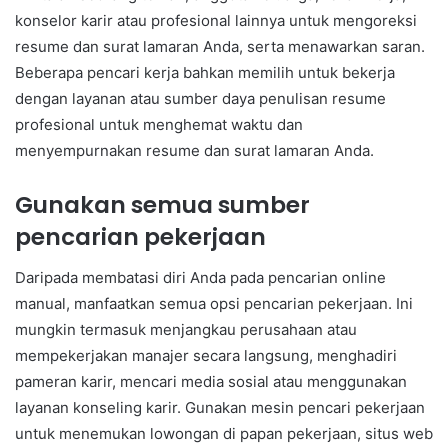
konselor karir atau profesional lainnya untuk mengoreksi
resume dan surat lamaran Anda, serta menawarkan saran.
Beberapa pencari kerja bahkan memilih untuk bekerja
dengan layanan atau sumber daya penulisan resume
profesional untuk menghemat waktu dan
menyempurnakan resume dan surat lamaran Anda.
Gunakan semua sumber
pencarian pekerjaan
Daripada membatasi diri Anda pada pencarian online
manual, manfaatkan semua opsi pencarian pekerjaan. Ini
mungkin termasuk menjangkau perusahaan atau
mempekerjakan manajer secara langsung, menghadiri
pameran karir, mencari media sosial atau menggunakan
layanan konseling karir. Gunakan mesin pencari pekerjaan
untuk menemukan lowongan di papan pekerjaan, situs web