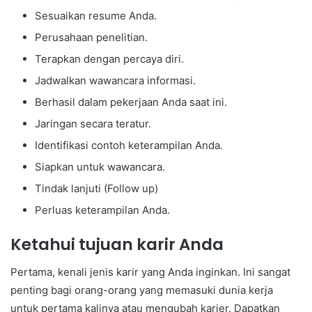
Sesuaikan resume Anda.
Perusahaan penelitian.
Terapkan dengan percaya diri.
Jadwalkan wawancara informasi.
Berhasil dalam pekerjaan Anda saat ini.
Jaringan secara teratur.
Identifikasi contoh keterampilan Anda.
Siapkan untuk wawancara.
Tindak lanjuti (Follow up)
Perluas keterampilan Anda.
Ketahui tujuan karir Anda
Pertama, kenali jenis karir yang Anda inginkan. Ini sangat
penting bagi orang-orang yang memasuki dunia kerja
untuk pertama kalinya atau mengubah karier. Dapatkan