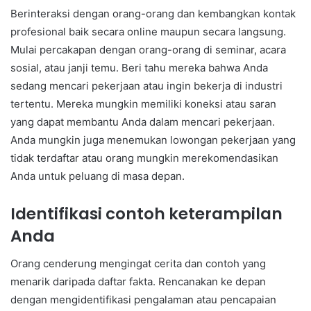
Berinteraksi dengan orang-orang dan kembangkan kontak
profesional baik secara online maupun secara langsung.
Mulai percakapan dengan orang-orang di seminar, acara
sosial, atau janji temu. Beri tahu mereka bahwa Anda
sedang mencari pekerjaan atau ingin bekerja di industri
tertentu. Mereka mungkin memiliki koneksi atau saran
yang dapat membantu Anda dalam mencari pekerjaan.
Anda mungkin juga menemukan lowongan pekerjaan yang
tidak terdaftar atau orang mungkin merekomendasikan
Anda untuk peluang di masa depan.
Identifikasi contoh keterampilan
Anda
Orang cenderung mengingat cerita dan contoh yang
menarik daripada daftar fakta. Rencanakan ke depan
dengan mengidentifikasi pengalaman atau pencapaian