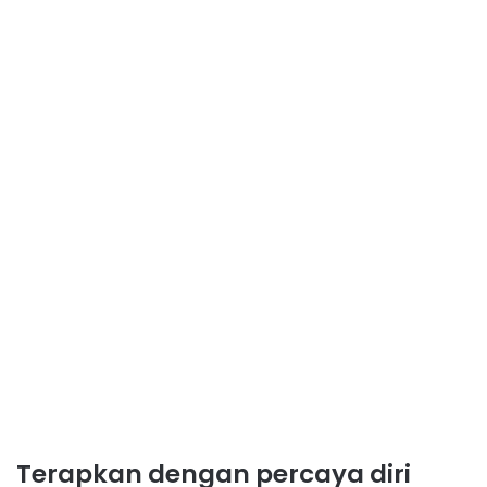
Terapkan dengan percaya diri