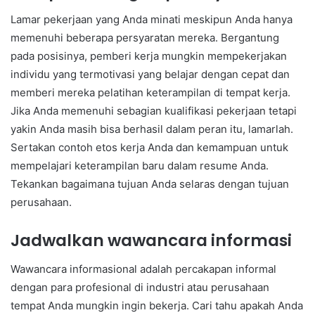
Lamar pekerjaan yang Anda minati meskipun Anda hanya
memenuhi beberapa persyaratan mereka. Bergantung
pada posisinya, pemberi kerja mungkin mempekerjakan
individu yang termotivasi yang belajar dengan cepat dan
memberi mereka pelatihan keterampilan di tempat kerja.
Jika Anda memenuhi sebagian kualifikasi pekerjaan tetapi
yakin Anda masih bisa berhasil dalam peran itu, lamarlah.
Sertakan contoh etos kerja Anda dan kemampuan untuk
mempelajari keterampilan baru dalam resume Anda.
Tekankan bagaimana tujuan Anda selaras dengan tujuan
perusahaan.
Jadwalkan wawancara informasi
Wawancara informasional adalah percakapan informal
dengan para profesional di industri atau perusahaan
tempat Anda mungkin ingin bekerja. Cari tahu apakah Anda