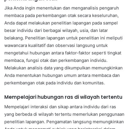
Jika Anda ingin menentukan dan menganalisis pengaruh
membaca pada perkembangan otak secara keseluruhan,
Anda dapat melakukan penelitian lapangan pada sampel
besar individu dari berbagai wilayah, usia, dan latar
belakang. Penelitian lapangan untuk penelitian ini meliputi
wawancara kualitatif dan observasi langsung untuk
mengetahui hubungan antara faktor-faktor seperti tingkat
membaca, fungsi otak dan perkembangan individu.
Melakukan analisis data yang dikumpulkan memungkinkan
Anda menentukan hubungan umum antara membaca dan
perkembangan otak pada individu dan komunitas.
Mempelajari hubungan ras di wilayah tertentu
Mempelajari interaksi dan sikap antara individu dari ras
yang berbeda di wilayah tertentu memerlukan penggunaan
penelitian lapangan. Pengamatan langsung memungkinkan