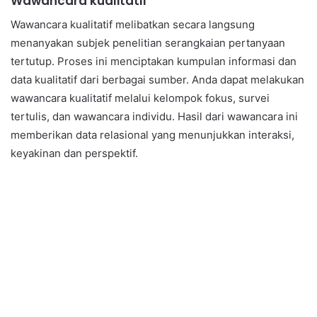
Wawancara kualitatif
Wawancara kualitatif melibatkan secara langsung
menanyakan subjek penelitian serangkaian pertanyaan
tertutup. Proses ini menciptakan kumpulan informasi dan
data kualitatif dari berbagai sumber. Anda dapat melakukan
wawancara kualitatif melalui kelompok fokus, survei
tertulis, dan wawancara individu. Hasil dari wawancara ini
memberikan data relasional yang menunjukkan interaksi,
keyakinan dan perspektif.