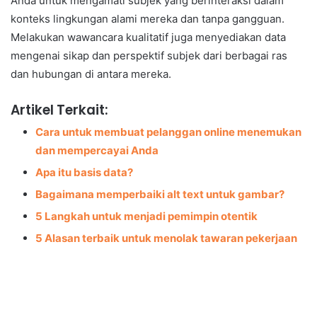
Anda untuk mengamati subjek yang berinteraksi dalam
konteks lingkungan alami mereka dan tanpa gangguan.
Melakukan wawancara kualitatif juga menyediakan data
mengenai sikap dan perspektif subjek dari berbagai ras
dan hubungan di antara mereka.
Artikel Terkait:
Cara untuk membuat pelanggan online menemukan
dan mempercayai Anda
Apa itu basis data?
Bagaimana memperbaiki alt text untuk gambar?
5 Langkah untuk menjadi pemimpin otentik
5 Alasan terbaik untuk menolak tawaran pekerjaan