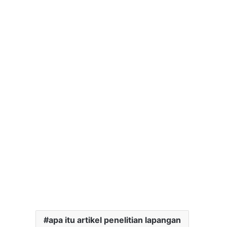
apa itu artikel penelitian lapangan