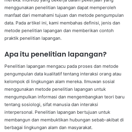
menggunakan penelitian lapangan dapat memperoleh
manfaat dari memahami tujuan dan metode pengumpulan
data. Pada artikel ini, kami membahas definisi, jenis dan
metode penelitian lapangan dan memberikan contoh
praktik penelitian lapangan.
Apa itu penelitian lapangan?
Penelitian lapangan mengacu pada proses dan metode
pengumpulan data kualitatif tentang interaksi orang atau
kelompok di lingkungan alam mereka. Ilmuwan sosial
menggunakan metode penelitian lapangan untuk
mengumpulkan informasi dan mengembangkan teori baru
tentang sosiologi, sifat manusia dan interaksi
interpersonal. Penelitian lapangan bertujuan untuk
membangun dan membuktikan hubungan sebab-akibat di
berbagai lingkungan alam dan masyarakat.