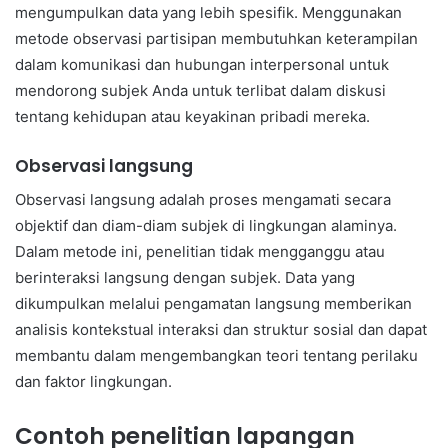
mengumpulkan data yang lebih spesifik. Menggunakan
metode observasi partisipan membutuhkan keterampilan
dalam komunikasi dan hubungan interpersonal untuk
mendorong subjek Anda untuk terlibat dalam diskusi
tentang kehidupan atau keyakinan pribadi mereka.
Observasi langsung
Observasi langsung adalah proses mengamati secara
objektif dan diam-diam subjek di lingkungan alaminya.
Dalam metode ini, penelitian tidak mengganggu atau
berinteraksi langsung dengan subjek. Data yang
dikumpulkan melalui pengamatan langsung memberikan
analisis kontekstual interaksi dan struktur sosial dan dapat
membantu dalam mengembangkan teori tentang perilaku
dan faktor lingkungan.
Contoh penelitian lapangan