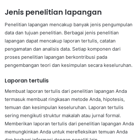
Jenis penelitian lapangan
Penelitian lapangan mencakup banyak jenis pengumpulan
data dan tujuan penelitian. Berbagai jenis penelitian
lapangan dapat mencakup laporan tertulis, catatan
pengamatan dan analisis data. Setiap komponen dari
proses penelitian lapangan berkontribusi pada
pengembangan teori dan kesimpulan secara keseluruhan.
Laporan tertulis
Membuat laporan tertulis dari penelitian lapangan Anda
termasuk membuat ringkasan metode Anda, hipotesis,
temuan dan kesimpulan keseluruhan. Laporan tertulis
sering mengikuti struktur makalah atau jurnal formal.
Memberikan laporan tertulis dari penelitian lapangan Anda
memungkinkan Anda untuk merefleksikan temuan Anda
dan berbagi informasi dengan peneliti lain.