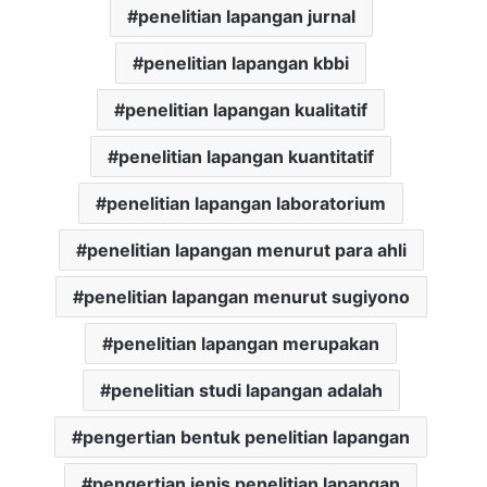
penelitian lapangan jurnal
penelitian lapangan kbbi
penelitian lapangan kualitatif
penelitian lapangan kuantitatif
penelitian lapangan laboratorium
penelitian lapangan menurut para ahli
penelitian lapangan menurut sugiyono
penelitian lapangan merupakan
penelitian studi lapangan adalah
pengertian bentuk penelitian lapangan
pengertian jenis penelitian lapangan