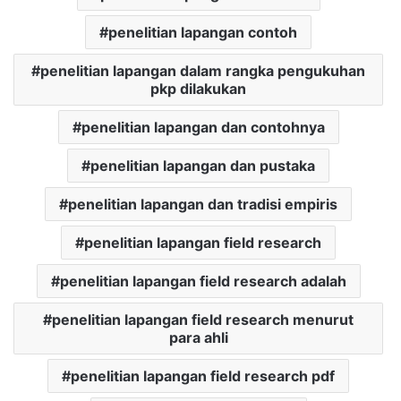
penelitian lapangan contoh
penelitian lapangan dalam rangka pengukuhan
pkp dilakukan
penelitian lapangan dan contohnya
penelitian lapangan dan pustaka
penelitian lapangan dan tradisi empiris
penelitian lapangan field research
penelitian lapangan field research adalah
penelitian lapangan field research menurut
para ahli
penelitian lapangan field research pdf