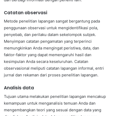
Catatan observasi
Metode penelitian lapangan sangat bergantung pada
penggunaan observasi untuk mengidentifikasi pola,
penyebab, dan perilaku dalam sekelompok subjek.
Menyimpan catatan pengamatan yang terperinci
memungkinkan Anda mengingat peristiwa, data, dan
faktor-faktor yang dapat memengaruhi hasil dan
kesimpulan Anda secara keseluruhan. Catatan
observasional meliputi catatan lapangan informal, entri
jurnal dan rekaman dari proses penelitian lapangan.
Analisis data
Tujuan utama melakukan penelitian lapangan mencakup
kemampuan untuk menganalisis temuan Anda dan
mengembangkan teori yang sesuai dengan data yang