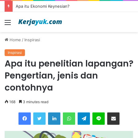
Apa itu outsourcing?
Menu
Home
/
Inspirasi
Inspirasi
Apa itu penelitian lapangan?
Pengertian, jenis dan
contohnya
168
3 minutes read
Facebook
Twitter
LinkedIn
WhatsApp
Telegram
Line
Share via Email