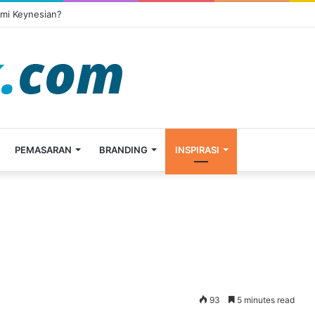
omi Keynesian?
PEMASARAN
BRANDING
INSPIRASI
93
5 minutes read