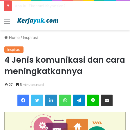
Apa itu outsourcing?
Menu
Home
/
Inspirasi
Inspirasi
4 Jenis komunikasi dan cara
meningkatkannya
27
5 minutes read
Facebook
Twitter
LinkedIn
WhatsApp
Telegram
Line
Share via Email