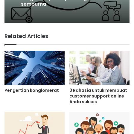
Apa itu biaya marjinal produksi?
Bisnis
Related Articles
Pengertian pasar persaingan
sempurna
Pengertian konglomerat
3 Rahasia untuk membuat
customer support online
Anda sukses