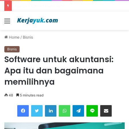
Apa itu outsourcing?
Menu
Home
/
Bisnis
Bisnis
Software untuk akuntansi:
Apa itu dan bagaimana
memilihnya
48
5 minutes read
Facebook
Twitter
LinkedIn
WhatsApp
Telegram
Line
Share via Email