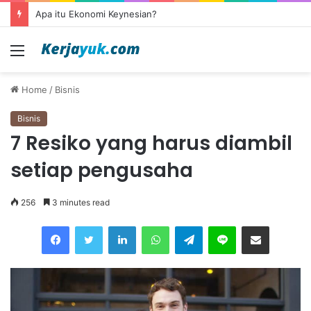
Apa itu Ekonomi Keynesian?
Menu
Home
/
Bisnis
Bisnis
7 Resiko yang harus diambil
setiap pengusaha
256
3 minutes read
Facebook
Twitter
LinkedIn
WhatsApp
Telegram
Line
Share via Email