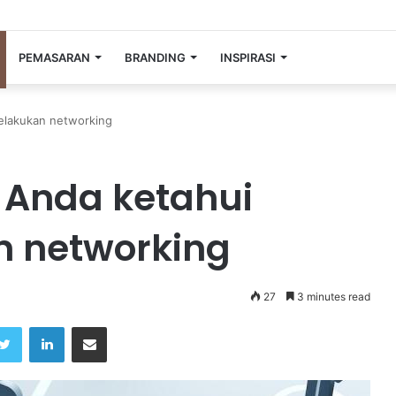
PEMASARAN
BRANDING
INSPIRASI
melakukan networking
 Anda ketahui
n networking
27
3 minutes read
Twitter
LinkedIn
Share via Email